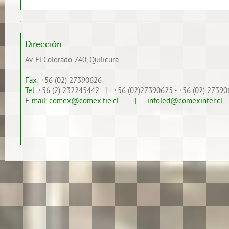
Dirección
Av. El Colorado 740, Quilicura
Fax:
+56 (02) 27390626
Tel:
+56 (2) 232245442 | +56 (02)27390625 - +56 (02) 27390
E-mail:
comex@comex.tie.cl
| infoled@comexinter.cl