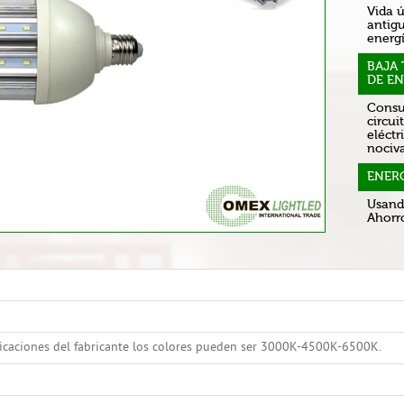
Vida ú
antig
energí
BAJA
DE EN
Consu
circui
eléctr
nociv
ENER
Usand
Ahorro
icaciones del fabricante los colores pueden ser 3000K-4500K-6500K.