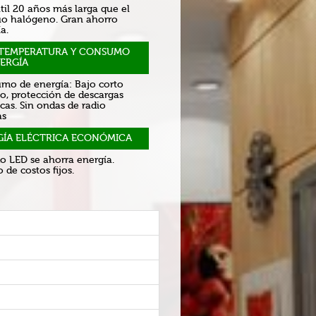
til 20 años más larga que el
uo halógeno. Gran ahorro
a.
 TEMPERATURA Y CONSUMO
ERGÍA
mo de energía: Bajo corto
to, protección de descargas
icas. Sin ondas de radio
as
GÍA ELÉCTRICA ECONÓMICA
o LED se ahorra energía.
 de costos fijos.