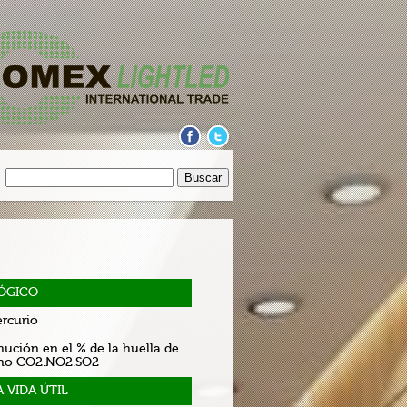
ÓGICO
rcurio
ución en el % de la huella de
no CO2.NO2.SO2
 VIDA ÚTIL