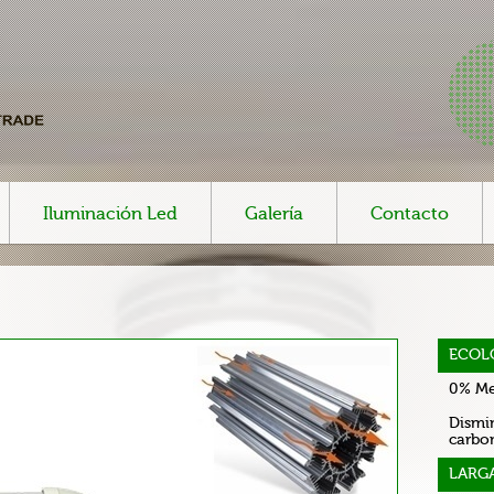
Iluminación Led
Galería
Contacto
ECOL
0% Me
Dismin
carbo
LARGA