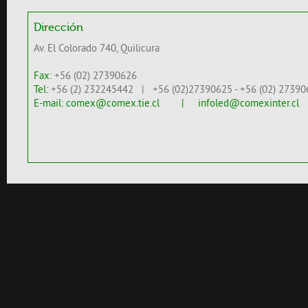
Dirección
Av. El Colorado 740, Quilicura
Fax:
+56 (02) 27390626
Tel:
+56 (2) 232245442 | +56 (02)27390625 - +56 (02) 27390
E-mail:
comex@comex.tie.cl
| infoled@comexinter.cl