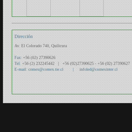
Dirección
Av. El Colorado 740, Quilicura
Fax:
+56 (02) 27390626
Tel:
+56 (2) 232245442 | +56 (02)27390625 - +56 (02) 27390627
E-mail:
comex@comex.tie.cl
| infoled@comexinter.cl