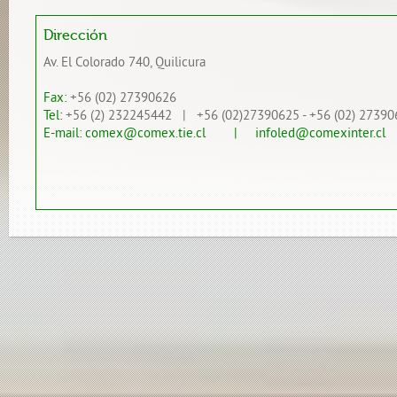
Dirección
Av. El Colorado 740, Quilicura
Fax:
+56 (02) 27390626
Tel:
+56 (2) 232245442 | +56 (02)27390625 - +56 (02) 27390
E-mail:
comex@comex.tie.cl
| infoled@comexinter.cl