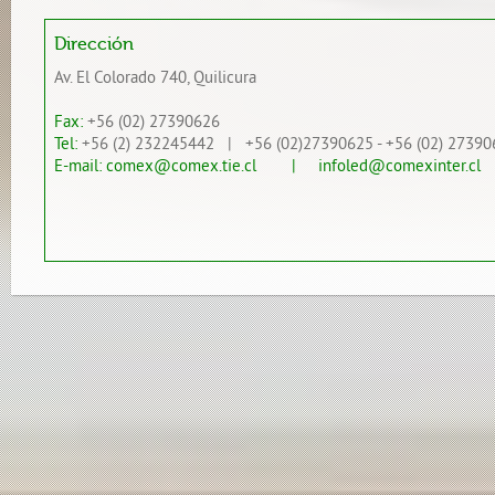
Dirección
Av. El Colorado 740, Quilicura
Fax:
+56 (02) 27390626
Tel:
+56 (2) 232245442 | +56 (02)27390625 - +56 (02) 27390
E-mail:
comex@comex.tie.cl
| infoled@comexinter.cl